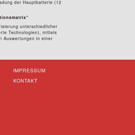
sladung der Hauptbatterie (12
ktionsmatrix“
risierung unterschiedlicher
rte Technologien), mittels
n Auswertungen in einer
IMPRESSUM
KONTAKT