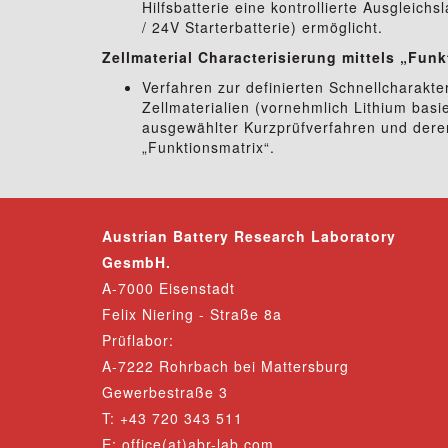
Hilfsbatterie eine kontrollierte Ausgleich
/ 24V Starterbatterie) ermöglicht.
Zellmaterial Characterisierung mittels „Fun
Verfahren zur definierten Schnellcharakte
Zellmaterialien (vornehmlich Lithium basie
ausgewählter Kurzprüfverfahren und dere
„Funktionsmatrix“.
Austrian Battery Research Laboratory
GesmbH.
A-7000 Eisenstadt
Felix Niering - Straße 8a
Prüflabor:
A-7222 Rohrbach bei Mattersburg
Gewerbestraße 3
T: +43 720 343 511
E:
office(at)abr-lab.com